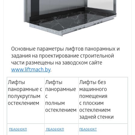
Основные параметры лифтов панорамных и
задания на проектирование строительной
части размещены на заводском сайте
www.liftmach.by
.
Лифты
Лифты
Лифты без
панорамные с
панорамные
машинного
полукруглым
с
помещения
остеклением
полным
с плоским
остеклением
остеклением
задней стенки
ПБА0610КП
ПБА0610КП
ПБА0610КТ