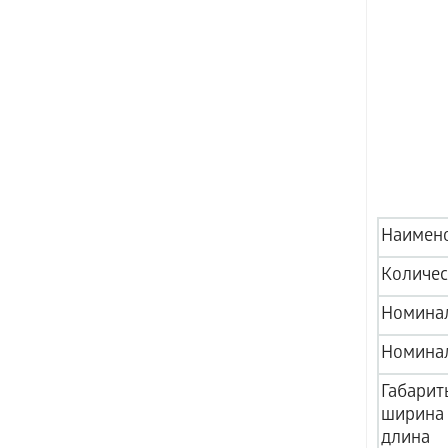
Наимено
Количес
Номинал
Номинал
Габарит
ширина
длина