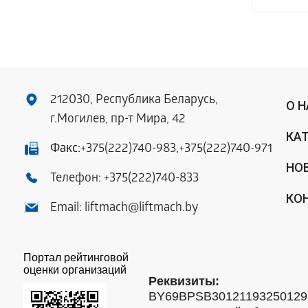
212030, Республика Беларусь,
О 
г.Могилев, пр-т Мира, 42
КА
Факс:
+375(222)740-983
,
+375(222)740-971
НО
Телефон:
+375(222)740-833
КО
Email:
liftmach@liftmach.by
Портал рейтинговой
оценки организаций
Реквизиты:
BY69BPSB301211932501293