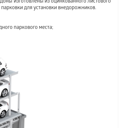
доны изготовлены из оцинкованного листового
 парковки для установки внедорожников.
дного паркового места;