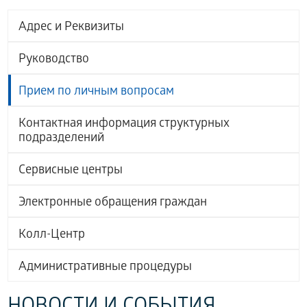
Адрес и Реквизиты
заместитель
генерального
пятница
Дегтярев
Руководство
директора по
с 15.00 до
Павел
материально
18.00 ч.
Петрович
Прием по личным вопросам
-техническому
еженедел
снабжению
Контактная информация структурных
подразделений
заместитель
пятница
Сервисные центры
генерального
с 15.00 до
директора по
18.00 ч.
Электронные обращения граждан
коммерческим
еженедел
вопросам
Колл-Центр
заместитель
Административные процедуры
генерального
вторник
Конанкова
директора по
с 15.00 до