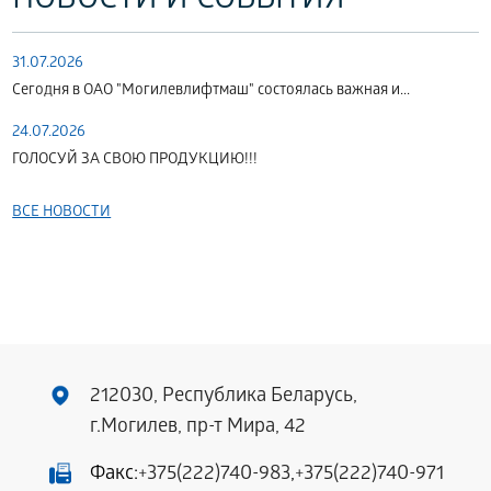
НОВОСТИ И СОБЫТИЯ
Мария
идеологической
18.00 ч.
Геннадьевна
работе и
еженедел
социальным
31.07.2026
вопросам
Сегодня в ОАО "Могилевлифтмаш" состоялась важная и...
24.07.2026
заместитель
вторник
ГОЛОСУЙ ЗА СВОЮ ПРОДУКЦИЮ!!!
Павар
генерального
с 15.00 до
Евгений
директора по
18.00 ч.
ВСЕ НОВОСТИ
Михайлович
производству
еженедел
заместитель
среда
Вечёрко
главного
с 15.00 до
Андрей
инженера по
18.00 ч.
Степанович
качеству и
еженедел
212030, Республика Беларусь,
сертификации
г.Могилев, пр-т Мира, 42
Факс:
+375(222)740-983
заместитель
,
+375(222)740-971