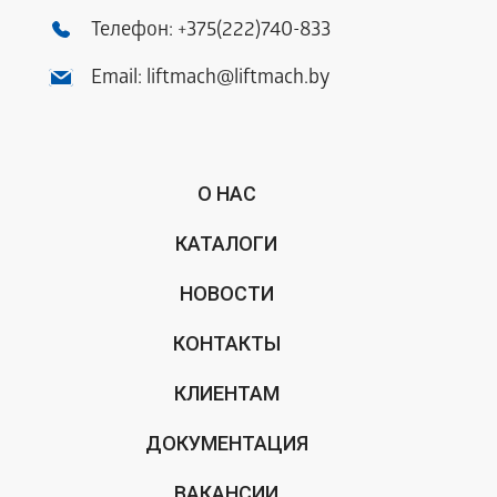
генерального
среда
Шлеханов
Телефон:
+375(222)740-833
директора по
с 15.00 до
Денис
безопасности,
18.00 ч.
Валерьевич
Email:
liftmach@liftmach.by
режиму и
еженедел
кадрам
О НАС
КАТАЛОГИ
НОВОСТИ
КОНТАКТЫ
КЛИЕНТАМ
ДОКУМЕНТАЦИЯ
ВАКАНСИИ