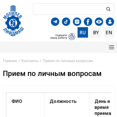
RU
BY
EN
Главная
/
Контакты
/
Прием по личным вопросам
Прием по личным вопросам
ФИО
Должность
День и
время
приема