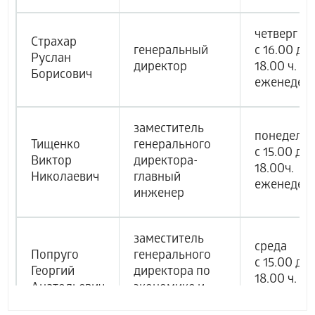
четверг
Страхар
генеральный
с 16.00 до
Руслан
директор
18.00 ч.
Борисович
еженедел
заместитель
понедель
Тищенко
генерального
с 15.00 до
Виктор
директора-
18.00ч.
Николаевич
главный
еженедел
инженер
заместитель
среда
Попруго
генерального
с 15.00 до
Георгий
директора по
18.00 ч.
Анатольевич
экономике и
еженедел
финансам