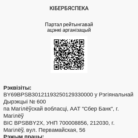
КІБЕРБЯСПЕКА
Партал рейтынгавай
ацэнкi арганiзацый
Рэквізіты:
BY69BPSB30121193250129330000 у Рэгіянальнай
Дырэкцыі № 600
па Магілёўскай вобласці, ААТ "Сбер Банк", г.
Магілёў
BIC BPSBBY2X, УНП 700008856, 212030, г.
Магілёў, вул. Первамайская, 56
Рэжым працы: