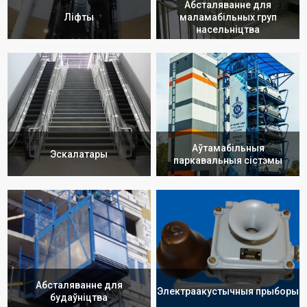
Абсталяванне для
Ліфты
маламабільных груп
насельніцтва
Аўтамабільныя
Эскалатары
паркавальныя сістэмы
Абсталяванне для
Электраакустычныя прыборы
будаўніцтва