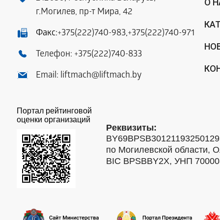
О 
г.Могилев, пр-т Мира, 42
КА
Факс:
+375(222)740-983
,
+375(222)740-971
НО
Телефон:
+375(222)740-833
КО
Email:
liftmach@liftmach.by
Портал рейтинговой
оценки организаций
Реквизиты:
BY69BPSB301211932501293
по Могилевской области, О
BIC BPSBBY2X, УНП 7000088