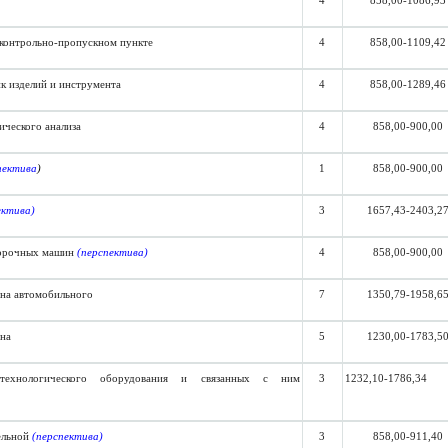
4
858,00-1086,93
 контрольно-пропускном пункте
4
858,00-1109,42
к изделий и инструмента
4
858,00-1289,46
ического анализа
4
858,00-900,00
пектива
)
1
858,00-900,00
ектива)
3
1657,43-2403,2
орочных машин
(перспектива)
4
858,00-900,00
на автомобильного
7
1350,79-1958,6
на
5
1230,00-1783,5
технологического оборудования и связанных с ним
3
1232,10-1786,34
ельной
(перспектива)
3
858,00-911,40