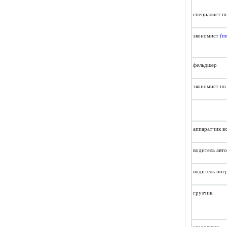
специалист п
экономист
(п
фельдшер
экономист
по 
аппаратчик в
водитель авт
водитель пог
грузчик