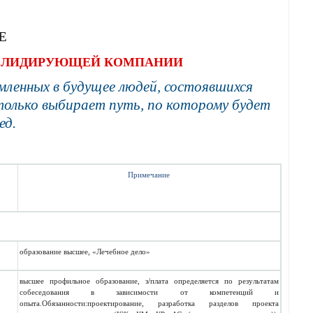
Е
ЛИДИРУЮЩЕЙ
КОМПАНИИ
ленных в будущее людей, состоявшихся
 только выбирает путь, по которому будет
ед.
Примечание
1
образование высшее, «Лечебное дело»
0
высшее профильное образование
, з
/
плата определяется по результатам
собеседования в зависимости от компетенций и
опыта.Обязанности:проектирование, разработка разделов проекта