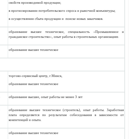
свойств производимой продукции;
в прогнозировании потребительского спроса и рыночной конъюктуры;
в осуществлении сбыта продукции и поиске новых заказчиков.
2
образование
высшее техническое
, специальность «Промышленное и
гражданское строительство», опыт работы в строительных организациях
образование
высшее техническое
9
торгово-сервисный центр,
г.Минск
,
образование
высшее техническое
6
образование высшее, опыт работы не менее 3 лет
0
образование
высшее техническое
(строитель), опыт работы.
Заработная
плата определяется по результатам собеседования в зависимости от
компетенций и опыта.
образование высшее техническое