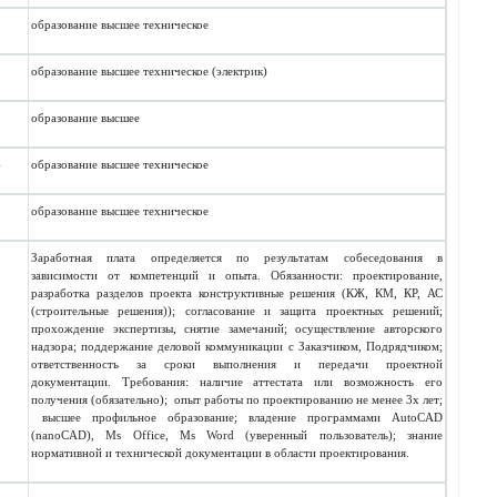
9
образование высшее техническое
образование высшее техническое (электрик)
образование высшее
4
образование высшее техническое
образование высшее техническое
0
Заработная плата определяется по результатам собеседования в
зависимости от компетенций и опыта.
Обязанности: проектирование,
разработка разделов проекта конструктивные решения (КЖ, КМ, КР, АС
(строительные решения)); согласование и защита проектных решений;
прохождение экспертизы, снятие замечаний; осуществление авторского
надзора; поддержание деловой коммуникации с Заказчиком, Подрядчиком;
ответственность за сроки выполнения и передачи проектной
документации.
Требования: наличие аттестата или возможность его
получения (обязательно); опыт работы по проектированию не менее 3х лет;
высшее профильное образование; владение программами AutoCAD
(nanoCAD), Ms Office, Ms Word (уверенный пользователь); знание
нормативной и технической документации в области проектирования.