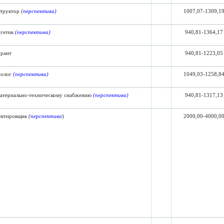
структор
(
перспектива
)
1007,07-1309,1
ргетик
(перспектива)
940,81-1364,17
орант
940,81-1223,05
нолог
(перспектива)
1049,03-1258,8
атериально-техническому снабжению
(перспектива)
940,81-1317,13
ектировщик
(
перспектива
)
2000,00-
4
000,0