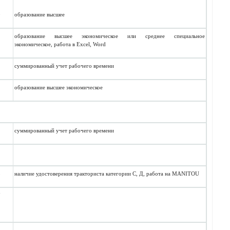
0
образование высшее
образование высшее экономическое или среднее специальное
экономическое, работа в
Excel
,
Word
суммированный учет рабочего времени
образование высшее экономическое
суммированный учет рабочего времени
8
наличие удостоверения тракториста категории С, Д, работа на
MANITOU
7