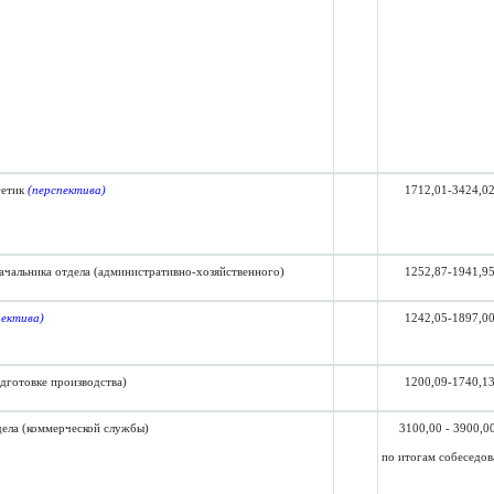
гетик
(перспектива)
1712,01-3424,0
начальника отдела (административно-хозяйственного)
1252,87-1941,9
пектива)
1242,05-1897,0
одготовке производства)
1200,09-1740,1
дела (коммерческой службы)
3100,00 - 3900,0
по итогам собеседо