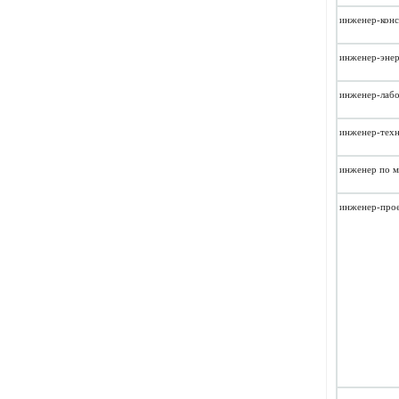
инженер-кон
инженер-эне
инженер-лаб
инженер-тех
инженер по м
инженер-про