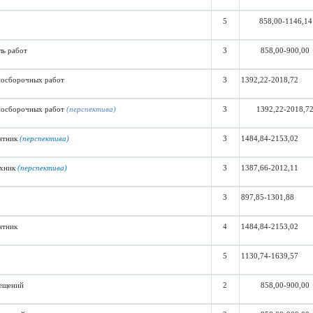
5
858,00-1146,14
ль работ
3
858,00-900,00
носборочных работ
3
1392,22-2018,72
носборочных работ
(перспектива)
3
1392,22-2018,7
нтник
(перспектива)
3
1484,84-2153,02
ехник
(перспектива)
3
1387,66-2012,11
3
897,85-1301,88
нтник
4
1484,84-2153,02
5
1130,74-1639,57
ещений
2
858,00-900,00