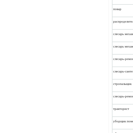
повар
распределите
слесарь меха
слесарь меха
слесарь-ремо
слесарь-сант
стропальщик
слесарь-ремо
тракторист
уборщик пом