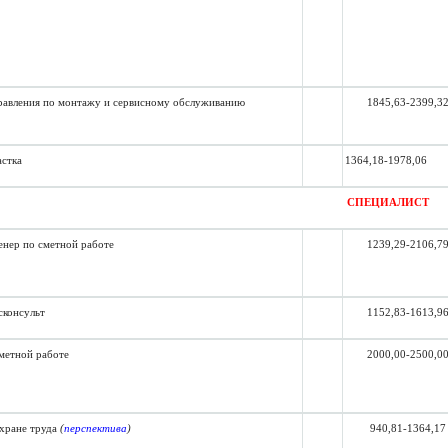
равления по монтажу и сервисному обслуживанию
1845,63-2399,3
астка
1364,18-1978,06
СПЕЦИАЛИСТ
нер по сметной работе
1239,29-2
106,7
сконсульт
1152,83-1613,9
метной работе
2000,00-2500,0
хране труда
(
перспектива
)
940,81-1364,17