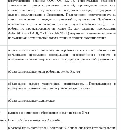
конструктивные решения (КЖ, КМ, КР, АС (строительные решения));
согласование и защита проектных решений; прохождение экспертизы,
снятие замечаний; осуществление авторского надзора; поддержание
деловой коммуникации с Заказчиком, Подрядчиком; ответственность за
сроки выполнения и передачи проектной документации. Требования:
наличие аттестата или возможность его получения (обязательно); опыт
работы по проектированию не менее 3х лет;
владение программами
AutoCAD (nanoCAD), Ms Office, Ms Word (уверенный пользователь);
знание
нормативной и технической документации в области проектирования.
2
образование высшее техническое, опыт работы не менее 5 лет. Обязанности:
организация правильной эксплуатации, своевременного ремонта и
освидетельствования энергетического и природоохранного оборудования.
5
образование высшее, опыт работы не менее 3-х лет
0
образование высшее техническое, специальность «Промышленное и
гражданское строительство», опыт работы в строительстве
3
образование
высшее техническое
0,
высшее экономическое образование и стаж не менее 3 лет.
вания
Опыт работы в коммерческой службе,
в разработке маркетинговой политики на основе анализов потребительских