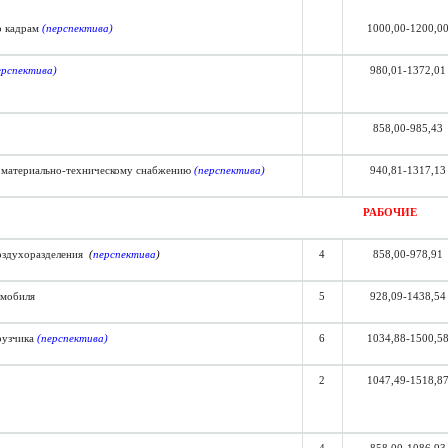
о кадрам
(перспектива)
1000,00-1200,0
ерспектива)
980,01-1372,01
858,00-985,43
материально-техническому снабжению
(перспектива)
940,81-1317,13
РАБОЧИЕ
оздухоразделения
(
перспектива
)
4
858,00-978,91
омобиля
5
928,09-1438,54
рузчика
(перспектива)
6
1034
,
88-1500
,
5
2
1047,49-1518,8