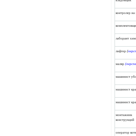
кладовщик
контролер на
комплектовщи
лаборант хим
лифтер
(
перс
маляр
(персп
машинист уб
машинист кра
машинист кра
монтажник 
конструкций
оператор кот