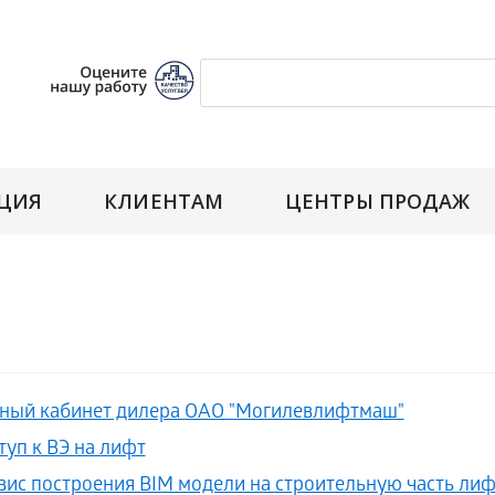
ЦИЯ
КЛИЕНТАМ
ЦЕНТРЫ ПРОДАЖ
ный кабинет дилера ОАО "Могилевлифтмаш"
туп к ВЭ на лифт
вис построения BIM модели на строительную часть ли