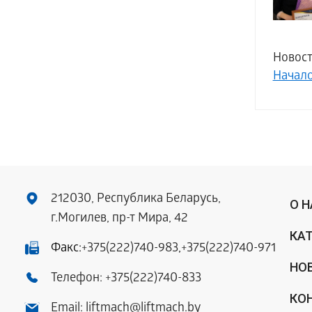
Новост
Начал
212030, Республика Беларусь,
О 
г.Могилев, пр-т Мира, 42
КА
Факс:
+375(222)740-983
,
+375(222)740-971
НО
Телефон:
+375(222)740-833
КО
Email:
liftmach@liftmach.by