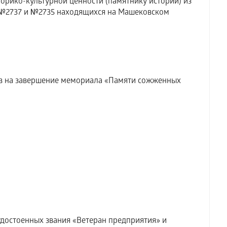
торико-культурной ценности (памятнику истории) из
 №2737 и №2735 находящихся на Машековском
тв на завершение мемориала «Памяти сожженных
и
достоенных звания «Ветеран предприятия» и