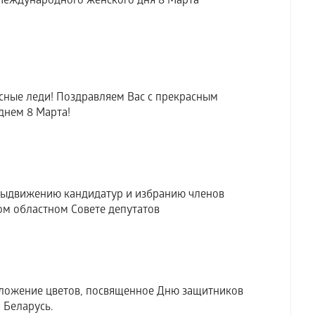
Международного женского дня 8 Марта
сные леди! Поздравляем Вас с прекрасным
нем 8 Марта!
выдвижению кандидатур и избранию членов
м областном Совете депутатов
зложение цветов, посвященное Дню защитников
 Беларусь.