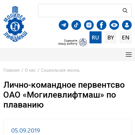
RU
BY
EN
Главная
/
О нас
/
Социальная жизнь
Лично-командное первентсво
ОАО «Могилевлифтмаш» по
плаванию
05.09.2019