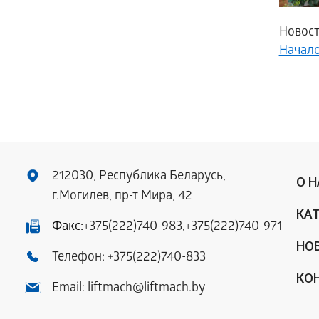
Новост
Начал
212030, Республика Беларусь,
О 
г.Могилев, пр-т Мира, 42
КА
Факс:
+375(222)740-983
,
+375(222)740-971
НО
Телефон:
+375(222)740-833
КО
Email:
liftmach@liftmach.by