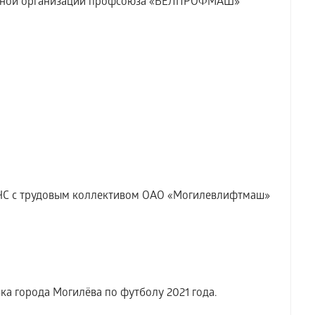
ластной организации профсоюза «БЕЛПРОФМАШ»
ОЧС с трудовым коллективом ОАО «Могилевлифтмаш»
а города Могилёва по футболу 2021 года.