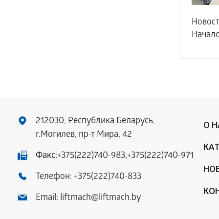
Новости
Начало
212030, Республика Беларусь,
О 
г.Могилев, пр-т Мира, 42
КА
Факс:
+375(222)740-983
,
+375(222)740-971
НО
Телефон:
+375(222)740-833
КО
Email:
liftmach@liftmach.by