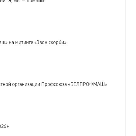
ни "Я, мы — помним!"
аш» на митинге «Звон скорби».
бластной организации Профсоюза «БЕЛПРОФМАШ»
026»