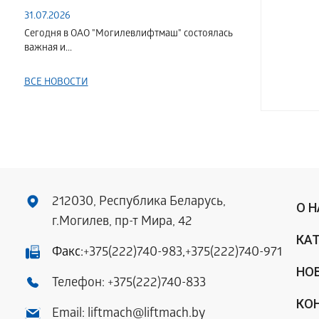
31.07.2026
Сегодня в ОАО "Могилевлифтмаш" состоялась
важная и...
ВСЕ НОВОСТИ
212030, Республика Беларусь,
О 
г.Могилев, пр-т Мира, 42
КА
Факс:
+375(222)740-983
,
+375(222)740-971
НО
Телефон:
+375(222)740-833
КО
Email:
liftmach@liftmach.by