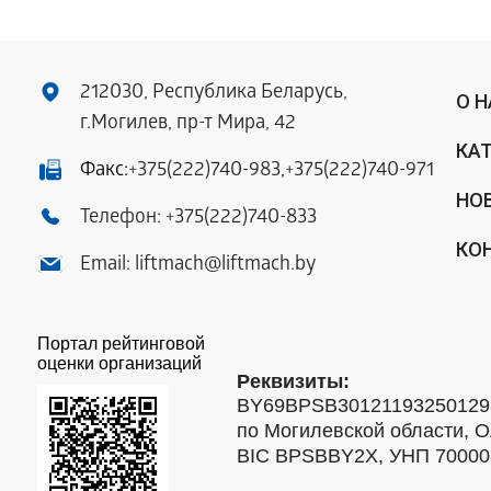
212030, Республика Беларусь,
О 
г.Могилев, пр-т Мира, 42
КА
Факс:
+375(222)740-983
,
+375(222)740-971
НО
Телефон:
+375(222)740-833
КО
Email:
liftmach@liftmach.by
Портал рейтинговой
оценки организаций
Реквизиты:
BY69BPSB301211932501293
по Могилевской области, О
BIC BPSBBY2X, УНП 7000088