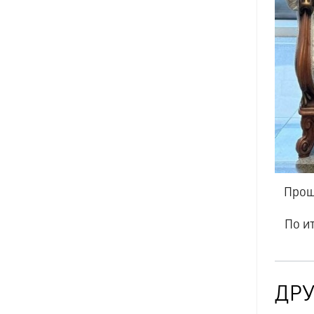
Прош
По и
ДРУ