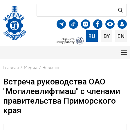
RU
BY
EN
Главная
/
Медиа
/
Новости
Встреча руководства ОАО
"Могилевлифтмаш" с членами
правительства Приморского
края