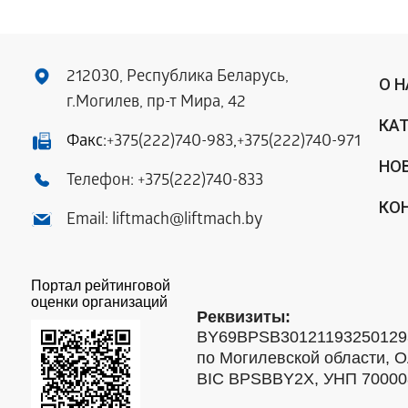
212030, Республика Беларусь,
О 
г.Могилев, пр-т Мира, 42
КА
Факс:
+375(222)740-983
,
+375(222)740-971
НО
Телефон:
+375(222)740-833
КО
Email:
liftmach@liftmach.by
Портал рейтинговой
оценки организаций
Реквизиты:
BY69BPSB301211932501293
по Могилевской области, О
BIC BPSBBY2X, УНП 7000088