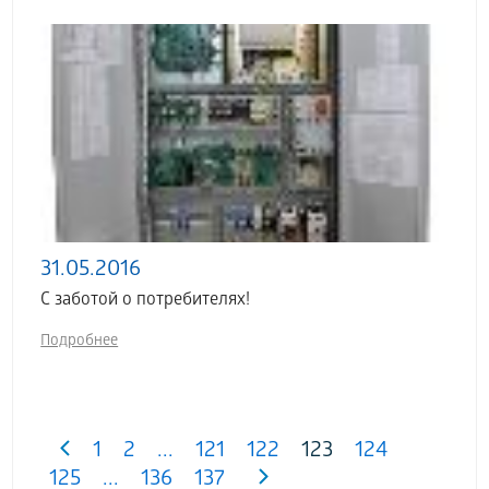
31.05.2016
С заботой о потребителях!
Подробнее
1
2
...
121
122
123
124
125
...
136
137