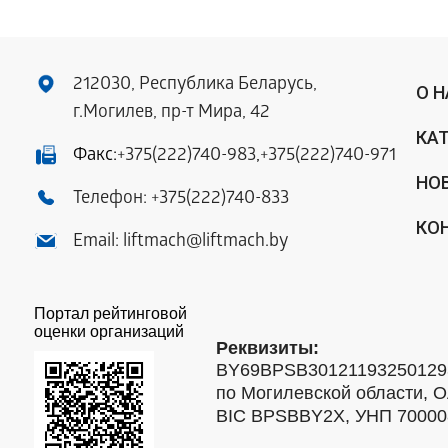
212030, Республика Беларусь,
О 
г.Могилев, пр-т Мира, 42
КА
Факс:
+375(222)740-983
,
+375(222)740-971
НО
Телефон:
+375(222)740-833
КО
Email:
liftmach@liftmach.by
Портал рейтинговой
оценки организаций
Реквизиты:
BY69BPSB301211932501293
по Могилевской области, О
BIC BPSBBY2X, УНП 7000088