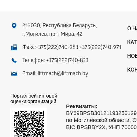
212030, Республика Беларусь,
О 
г.Могилев, пр-т Мира, 42
КА
Факс:
+375(222)740-983
,
+375(222)740-971
НО
Телефон:
+375(222)740-833
КО
Email:
liftmach@liftmach.by
Портал рейтинговой
оценки организаций
Реквизиты:
BY69BPSB301211932501293
по Могилевской области, О
BIC BPSBBY2X, УНП 7000088