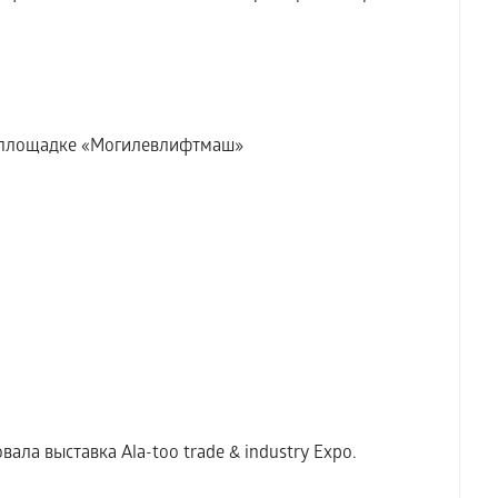
а площадке «Могилевлифтмаш»
ала выставка Аla-too trade & industry Expo.