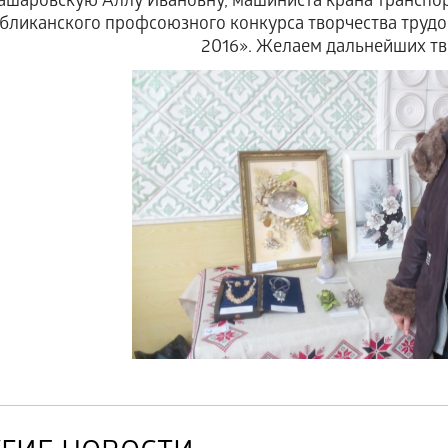
ашаровскую Аллу Ивановну, машиниста крана транспор
бликанского профсоюзного конкурса творчества тру
2016». Желаем дальнейших тв