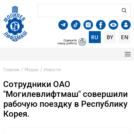
RU
BY
EN
Главная
/
Медиа
/
Новости
Сотрудники ОАО
"Могилевлифтмаш" совершили
рабочую поездку в Республику
Корея.