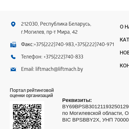
212030, Республика Беларусь,
О 
г.Могилев, пр-т Мира, 42
КА
Факс:
+375(222)740-983
,
+375(222)740-971
НО
Телефон:
+375(222)740-833
КО
Email:
liftmach@liftmach.by
Портал рейтинговой
оценки организаций
Реквизиты:
BY69BPSB301211932501293
по Могилевской области, О
BIC BPSBBY2X, УНП 7000088