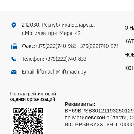
212030, Республика Беларусь,
О 
г.Могилев, пр-т Мира, 42
КА
Факс:
+375(222)740-983
,
+375(222)740-971
НО
Телефон:
+375(222)740-833
КО
Email:
liftmach@liftmach.by
Портал рейтинговой
оценки организаций
Реквизиты:
BY69BPSB301211932501293
по Могилевской области, О
BIC BPSBBY2X, УНП 7000088