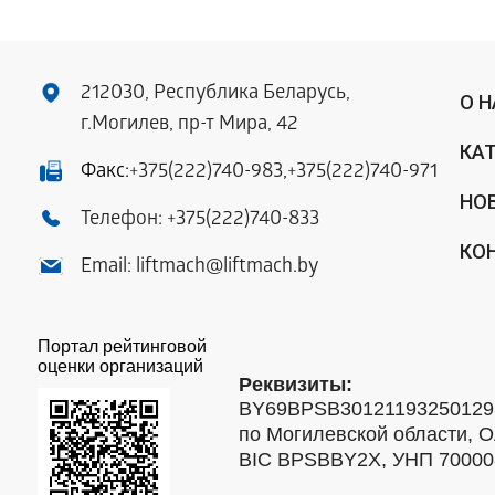
212030, Республика Беларусь,
О 
г.Могилев, пр-т Мира, 42
КА
Факс:
+375(222)740-983
,
+375(222)740-971
НО
Телефон:
+375(222)740-833
КО
Email:
liftmach@liftmach.by
Портал рейтинговой
оценки организаций
Реквизиты:
BY69BPSB301211932501293
по Могилевской области, О
BIC BPSBBY2X, УНП 7000088