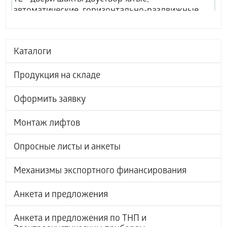
автоматические, горизонтально-раздвижные,
телескопические бокового открывания;
Ц4 - двери шахты четырёхстворчатые,
автоматические, горизонтально-раздвижные,
Каталоги
телескопические центрального открывания;
Р1 - двери шахты одностворчатые,
Продукция на складе
полуавтоматические, распашные, ручного
открывания.
Оформить заявку
Монтаж лифтов
Опросные листы и анкеты
Механизмы экспортного финансирования
Анкета и предложения
Анкета и предложения по ТНП и