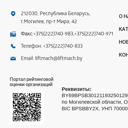
212030, Республика Беларусь,
О 
г.Могилев, пр-т Мира, 42
КА
Факс:
+375(222)740-983
,
+375(222)740-971
НО
Телефон:
+375(222)740-833
КО
Email:
liftmach@liftmach.by
Портал рейтинговой
оценки организаций
Реквизиты:
BY69BPSB301211932501293
по Могилевской области, О
BIC BPSBBY2X, УНП 7000088