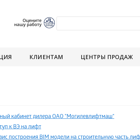
ЦИЯ
КЛИЕНТАМ
ЦЕНТРЫ ПРОДАЖ
ный кабинет дилера ОАО "Могилевлифтмаш"
туп к ВЭ на лифт
вис построения BIM модели на строительную часть ли