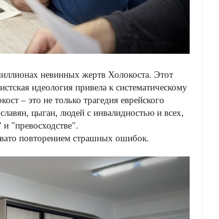
о миллионах невинных жертв Холокоста. Этот
истская идеология привела к систематическому
ст – это не только трагедия еврейского
славян, цыган, людей с инвалидностью и всех,
 и "превосходстве".
евато повторением страшных ошибок.