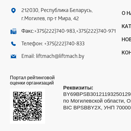
212030, Республика Беларусь,
О 
г.Могилев, пр-т Мира, 42
КА
Факс:
+375(222)740-983
,
+375(222)740-971
НО
Телефон:
+375(222)740-833
КО
Email:
liftmach@liftmach.by
Портал рейтинговой
оценки организаций
Реквизиты:
BY69BPSB301211932501293
по Могилевской области, О
BIC BPSBBY2X, УНП 7000088