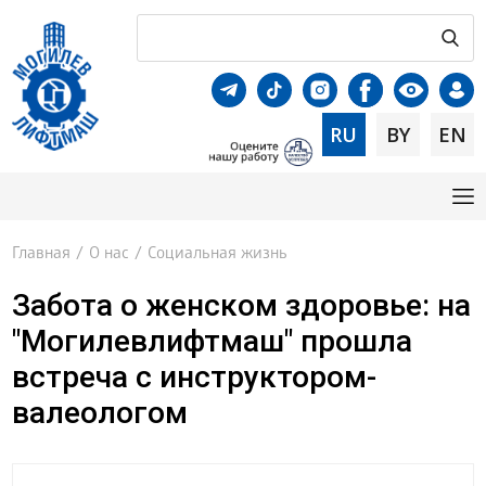
RU
BY
EN
Главная
/
О нас
/
Социальная жизнь
Забота о женском здоровье: на
"Могилевлифтмаш" прошла
встреча с инструктором-
валеологом