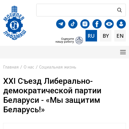
RU
BY
EN
Главная
/
О нас
/
Социальная жизнь
XXI Съезд Либерально-
демократической партии
Беларуси - «Мы защитим
Беларусь!»