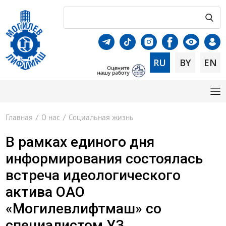
RU
BY
EN
Главная
/
О нас
/
Социальная жизнь
В рамках единого дня
информирования состоялась
встреча идеологического
актива ОАО
«Могилевлифтмаш» со
специалистом УЗ