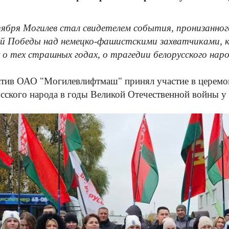
тября
Могилев стал свидетелем события, пронизанног
й Победы над немецко-фашистскими захватчиками, к
 о тех страшных годах, о трагедии белорусского наро
тив ОАО "Могилевлифтмаш" принял участие в церемон
сского народа
в
годы Великой Отечественной войны у п