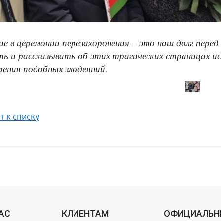
е в церемонии перезахоронения – это наш долг пер
ь и рассказывать об этих трагических страницах и
ения подобных злодеяний
.
т к списку
НАС
КЛИЕНТАМ
ОФИЦИАЛЬН