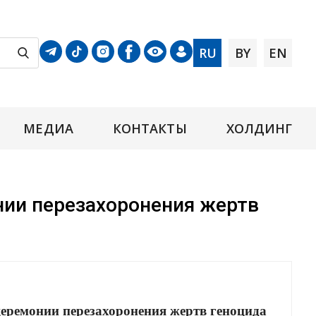
RU
BY
EN
МЕДИА
КОНТАКТЫ
ХОЛДИНГ
нии перезахоронения жертв
еремонии перезахоронения жертв геноцида