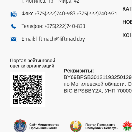
г.Могилев, пр-т Мира, 42
КА
Факс:
+375(222)740-983
,
+375(222)740-971
НО
Телефон:
+375(222)740-833
КО
Email:
liftmach@liftmach.by
Портал рейтинговой
оценки организаций
Реквизиты:
BY69BPSB301211932501293
по Могилевской области, О
BIC BPSBBY2X, УНП 7000088