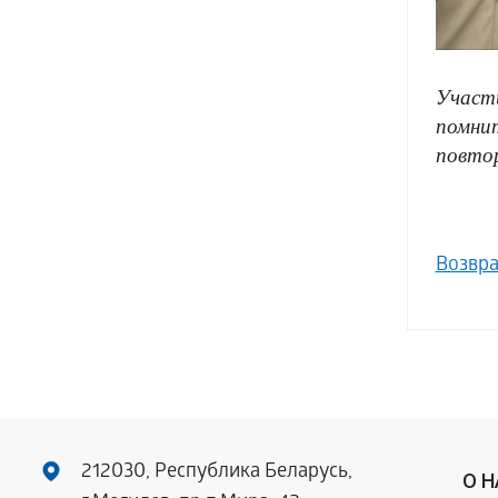
Участи
помнит
повтор
Возвра
212030, Республика Беларусь,
О 