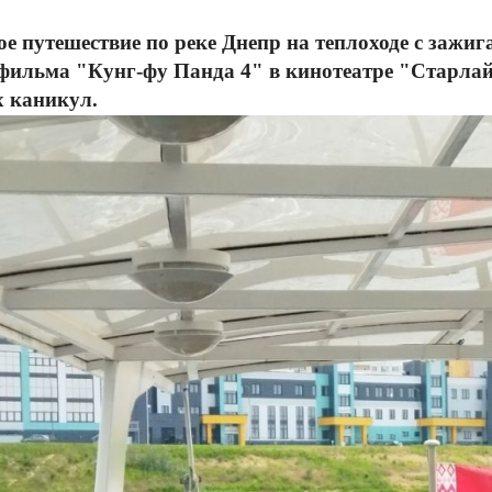
ое путешествие по реке Днепр на теплоходе с зажи
фильма "Кунг-фу Панда 4" в кинотеатре "Старла
х каникул.