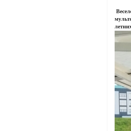
Весел
мульт
летни