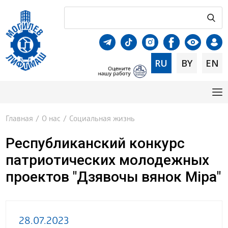
RU
BY
EN
Главная
/
О нас
/
Социальная жизнь
Республиканский конкурс
патриотических молодежных
проектов "Дзявочы вянок Міра"
28.07.2023