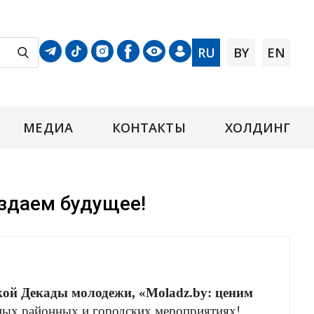
RU
BY
EN
МЕДИА
КОНТАКТЫ
ХОЛДИНГ
здаем будущее!
ой Декады молодежи, «Moladz.by: ценим
ных районных и городских ме
роприятиях!