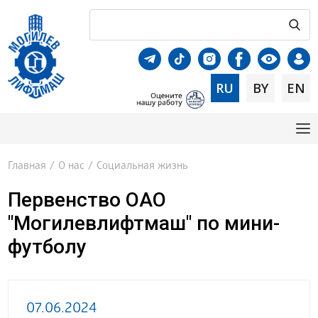
RU
BY
EN
Главная
/
О нас
/
Социальная жизнь
Первенство ОАО
"Могилевлифтмаш" по мини-
футболу
07.06.2024