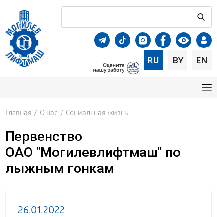
RU
BY
EN
Главная
/
О нас
/
Социальная жизнь
Первенство
ОАО "Могилевлифтмаш" по
лыжным гонкам
26.01.2022