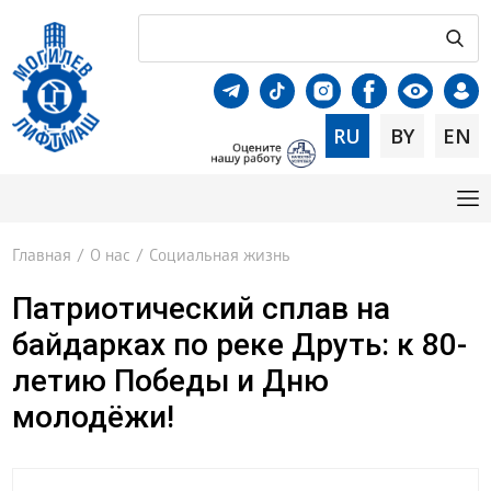
RU
BY
EN
Главная
/
О нас
/
Социальная жизнь
Патриотический сплав на
байдарках по реке Друть: к 80-
летию Победы и Дню
молодёжи!