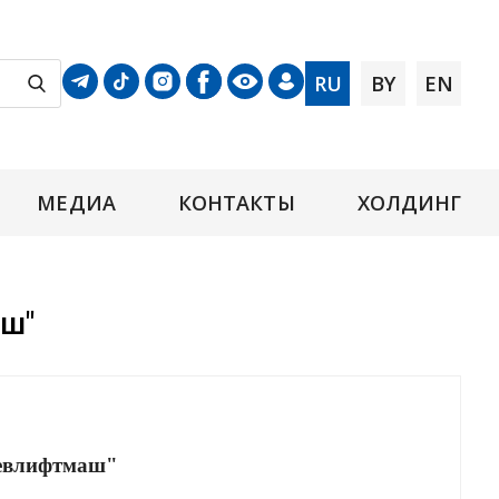
RU
BY
EN
МЕДИА
КОНТАКТЫ
ХОЛДИНГ
аш"
левлифтмаш"