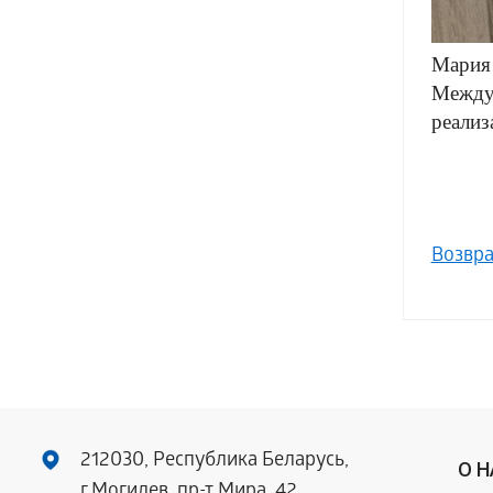
Мария 
Междун
реализ
Возвра
212030, Республика Беларусь,
О 
г.Могилев, пр-т Мира, 42