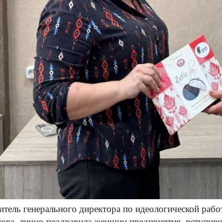
итель генерального директора по идеологической раб
ова, лично поздравила женщин предприятия, вступивш