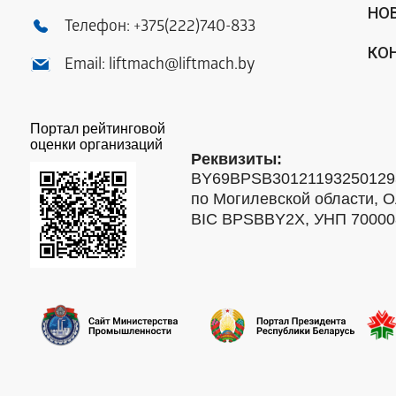
НО
Телефон:
+375(222)740-833
КО
Email:
liftmach@liftmach.by
Портал рейтинговой
оценки организаций
Реквизиты:
BY69BPSB301211932501293
по Могилевской области, О
BIC BPSBBY2X, УНП 7000088