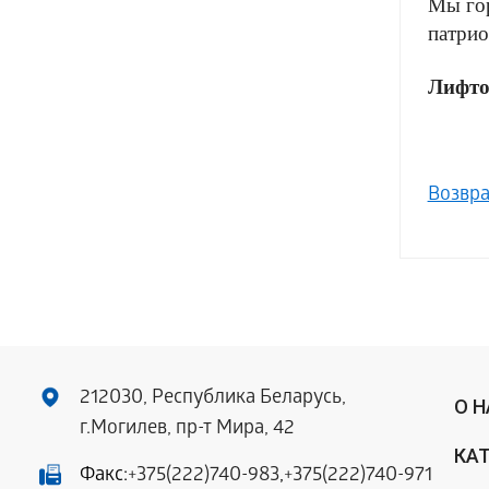
Мы гор
патри
Лифтос
Возвра
212030, Республика Беларусь,
О 
г.Могилев, пр-т Мира, 42
КА
Факс:
+375(222)740-983
,
+375(222)740-971