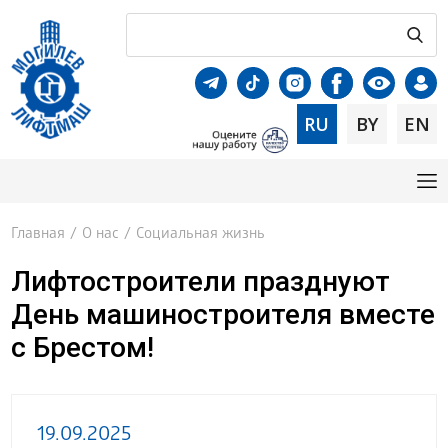
RU
BY
EN
Главная
/
О нас
/
Социальная жизнь
Лифтостроители празднуют
День машиностроителя вместе
с Брестом!
19.09.2025