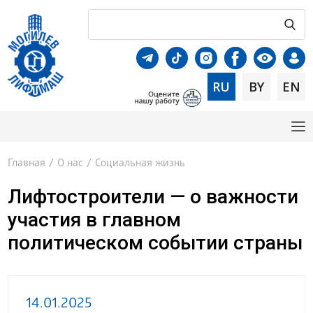
RU
BY
EN
Главная
/
О нас
/
Социальная жизнь
Лифтостроители — о важности
участия в главном
политическом событии страны
14.01.2025