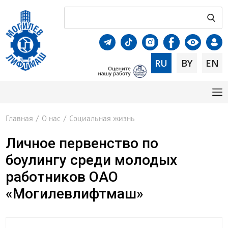
RU
BY
EN
Главная
/
О нас
/
Социальная жизнь
Личное первенство по
боулингу среди молодых
работников ОАО
«Могилевлифтмаш»