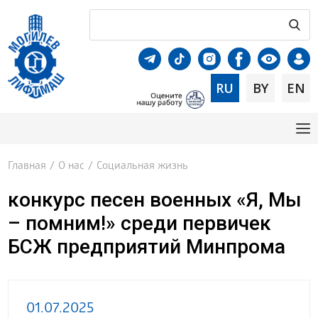
RU
BY
EN
Главная
/
О нас
/
Социальная жизнь
конкурс песен военных «Я, Мы
– помним!» среди первичек
БСЖ предприятий Минпрома
01.07.2025