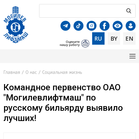
RU
BY
EN
Главная
/
О нас
/
Социальная жизнь
Командное первенство ОАО
"Могилевлифтмаш" по
русскому бильярду выявило
лучших!