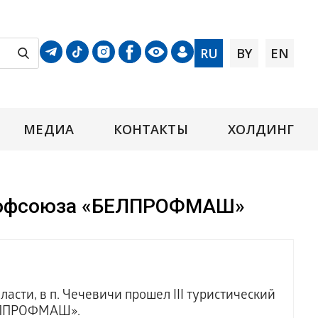
RU
BY
EN
МЕДИА
КОНТАКТЫ
ХОЛДИНГ
 профсоюза «БЕЛПРОФМАШ»
асти, в п. Чечевичи прошел III туристический
БЕЛПРОФМАШ».