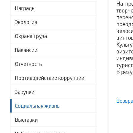
На пр
Награды
творч
перен
Экология
преодо
велос
Охрана труда
винтов
Культ
Вакансии
визит
индив
Отчетность
турист
В рез
Противодействие коррупции
Закупки
Возвра
Социальная жизнь
Выставки