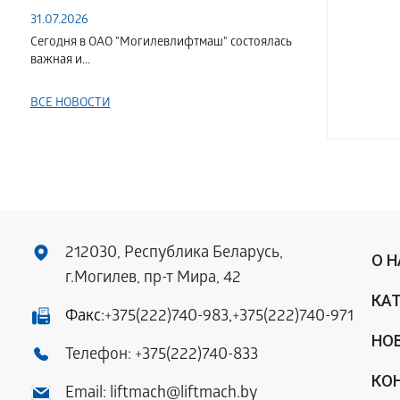
31.07.2026
Сегодня в ОАО "Могилевлифтмаш" состоялась
важная и...
ВСЕ НОВОСТИ
212030, Республика Беларусь,
О 
г.Могилев, пр-т Мира, 42
КА
Факс:
+375(222)740-983
,
+375(222)740-971
НО
Телефон:
+375(222)740-833
КО
Email:
liftmach@liftmach.by