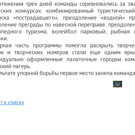
отяжении трех дней команды соревновались за зв
еских конкурсах: комбинированный туристически
оска «пострадавшего», преодоление «водной» п
ление преграды по навесной переправе, преодолен
ипедного туризма, волейбол парковый, рыбная л
ки.
урная часть программы помогла раскрыть творче
ок и творческих номеров стали еще одним ярки
идуально оформленные палаточные городки ком
ский лагерь.
ультате упорной борьбы первое место заняла коман
т к списку