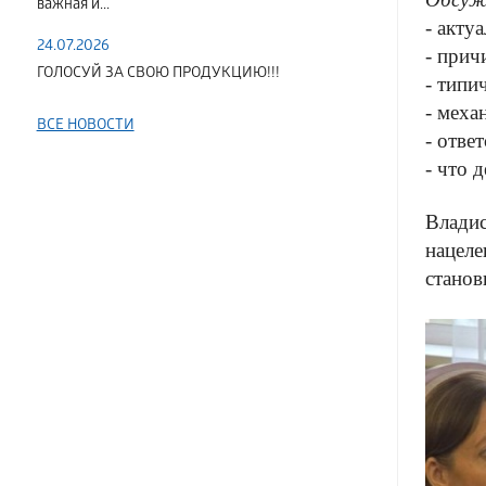
важная и...
- акту
24.07.2026
- прич
ГОЛОСУЙ ЗА СВОЮ ПРОДУКЦИЮ!!!
- типи
- меха
ВСЕ НОВОСТИ
- отве
- что 
Владис
нацеле
станов