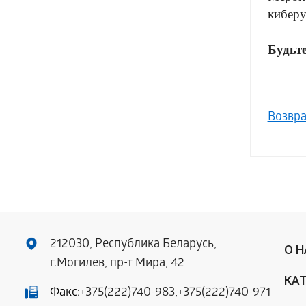
киберу
Будьт
Возвра
212030, Республика Беларусь,
О 
г.Могилев, пр-т Мира, 42
КА
Факс:
+375(222)740-983
,
+375(222)740-971