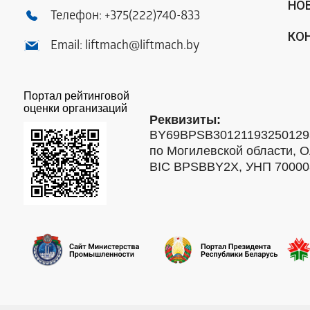
НО
Телефон:
+375(222)740-833
КО
Email:
liftmach@liftmach.by
Портал рейтинговой
оценки организаций
Реквизиты:
BY69BPSB301211932501293
по Могилевской области, О
BIC BPSBBY2X, УНП 7000088