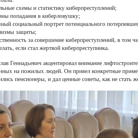
альные схемы и статистику киберпреступлений;
ины попадания в киберловушку;
чный социальный портрет потенциального потерпевшег
низмы защиты;
тственность за совершение киберпреступлений, в том ч
делать, если стал жертвой киберпреступника.
лав Геннадьевич акцентировал внимание лифтостроите
нных на пожилых людей. Он привел конкретные приме
ились пенсионеры, и дал ценные советы, как не стать