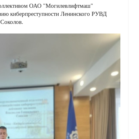
 коллективом ОАО "Могилевлифтмаш"
твию киберпреступности Ленинского РУВД
 Соколов.