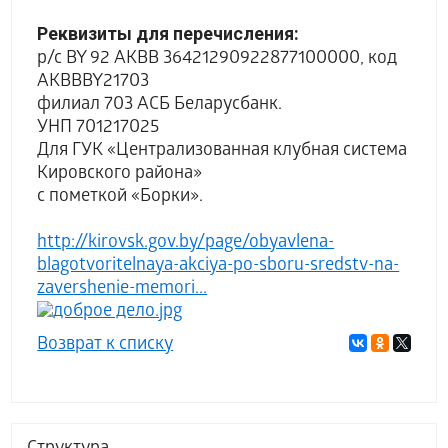
Реквизиты для перечисления:
р/с BY 92 AKBB 36421290922877100000, код
AKBBBY21703
филиал 703 АСБ Беларусбанк.
УНП 701217025
Для ГУК «Централизованная клубная система
Кировского района»
с пометкой «Борки».
http://kirovsk.gov.by/page/obyavlena-
blagotvoritelnaya-akciya-po-sboru-sredstv-na-
zavershenie-memori...
Возврат к списку