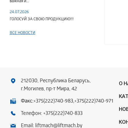
важная и...
24.07.2026
ГОЛОСУЙ ЗА СВОЮ ПРОДУКЦИЮ!!!
ВСЕ НОВОСТИ
212030, Республика Беларусь,
О 
г.Могилев, пр-т Мира, 42
КА
Факс:
+375(222)740-983
,
+375(222)740-971
НО
Телефон:
+375(222)740-833
КО
Email:
liftmach@liftmach.by