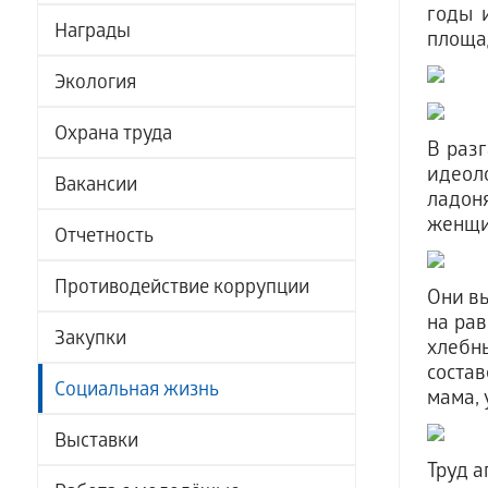
годы 
Награды
площа
Экология
Охрана труда
В раз
идеол
Вакансии
ладон
женщи
Отчетность
Противодействие коррупции
Они вы
на рав
Закупки
хлебн
соста
Социальная жизнь
мама, 
Выставки
Труд а