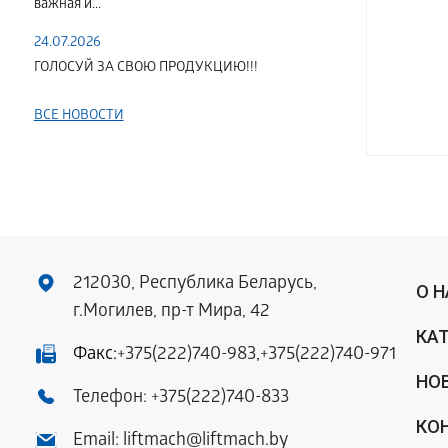
важная и...
24.07.2026
ГОЛОСУЙ ЗА СВОЮ ПРОДУКЦИЮ!!!
ВСЕ НОВОСТИ
212030, Республика Беларусь,
О 
г.Могилев, пр-т Мира, 42
КА
Факс:
+375(222)740-983
,
+375(222)740-971
НО
Телефон:
+375(222)740-833
КО
Email:
liftmach@liftmach.by