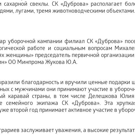
и сахарной свеклы. СК «Дуброва» располагает бо
дями, лугами, тремя животноводческими объектами
гар уборочной кампании филиал СК «Дуброва» посе
огической работе и социальным вопросам Михален
ях женщины» председатель первичной организаци
н» ОО Минпрома Жукова Ю.А.
разили благодарность и вручили ценные подарки ше
ных с мужчинами они принимают участие в уборочн
ый каравай страны, в том числе Делешкова Юлия
ве семейного экипажа СК «Дуброва». Эта хрупк
уже второй год принимает активное участие в убор
грариев заслуживает уважения, а высокие результат