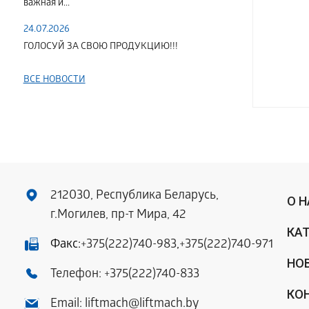
важная и...
24.07.2026
ГОЛОСУЙ ЗА СВОЮ ПРОДУКЦИЮ!!!
ВСЕ НОВОСТИ
212030, Республика Беларусь,
О 
г.Могилев, пр-т Мира, 42
КА
Факс:
+375(222)740-983
,
+375(222)740-971
НО
Телефон:
+375(222)740-833
КО
Email:
liftmach@liftmach.by